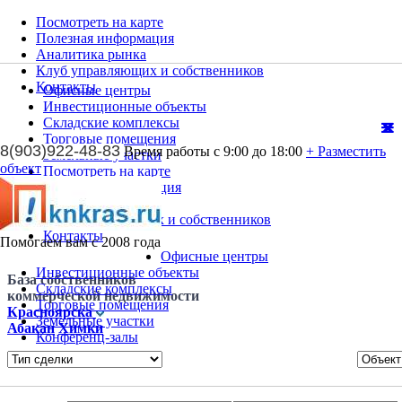
Посмотреть на карте
Полезная информация
Аналитика рынка
Клуб управляющих и собственников
Контакты
Офисные центры
Инвестиционные объекты
Складские комплексы
Торговые помещения
8(903)922-48-83
Время работы с 9:00 до 18:00
+ Разместить
Земельные участки
объект
Посмотреть на карте
Полезная информация
Аналитика рынка
Клуб управляющих и собственников
Контакты
Помогаем вам с 2008 года
Офисные центры
Инвестиционные объекты
База собственников
Складские комплексы
коммерческой недвижимости
Торговые помещения
Красноярска
Земельные участки
Абакан
Химки
Конференц-залы