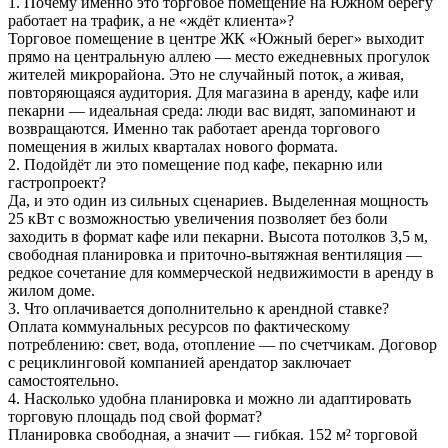
1. Почему именно это торговое помещение на Южном берегу
работает на трафик, а не «ждёт клиента»?
Торговое помещение в центре ЖК «Южный берег» выходит
прямо на центральную аллею — место ежедневных прогулок
жителей микрорайона. Это не случайный поток, а живая,
повторяющаяся аудитория. Для магазина в аренду, кафе или
пекарни — идеальная среда: люди вас видят, запоминают и
возвращаются. Именно так работает аренда торгового
помещения в жилых кварталах нового формата.
2. Подойдёт ли это помещение под кафе, пекарню или
гастропроект?
Да, и это один из сильных сценариев. Выделенная мощность
25 кВт с возможностью увеличения позволяет без боли
заходить в формат кафе или пекарни. Высота потолков 3,5 м,
свободная планировка и приточно-вытяжная вентиляция —
редкое сочетание для коммерческой недвижимости в аренду в
жилом доме.
3. Что оплачивается дополнительно к арендной ставке?
Оплата коммунальных ресурсов по фактическому
потреблению: свет, вода, отопление — по счетчикам. Договор
с рециклинговой компанией арендатор заключает
самостоятельно.
4. Насколько удобна планировка и можно ли адаптировать
торговую площадь под свой формат?
Планировка свободная, а значит — гибкая. 152 м² торговой