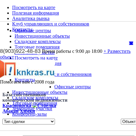
Посмотреть на карте
Полезная информация
Аналитика рынка
Клуб управляющих и собственников
Контакты
Офисные центры
Инвестиционные объекты
Складские комплексы
Торговые помещения
8(903)922-48-83
Время работы с 9:00 до 18:00
+ Разместить
Земельные участки
объект
Посмотреть на карте
Полезная информация
Аналитика рынка
Клуб управляющих и собственников
Контакты
Помогаем вам с 2008 года
Офисные центры
Инвестиционные объекты
База собственников
Складские комплексы
коммерческой недвижимости
Торговые помещения
Красноярска
Земельные участки
Абакан
Химки
Конференц-залы