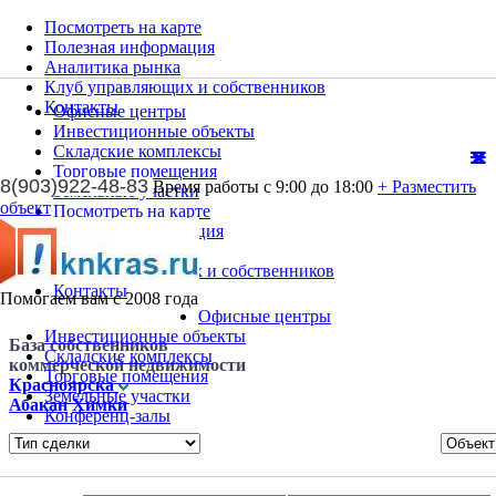
Посмотреть на карте
Полезная информация
Аналитика рынка
Клуб управляющих и собственников
Контакты
Офисные центры
Инвестиционные объекты
Складские комплексы
Торговые помещения
8(903)922-48-83
Время работы с 9:00 до 18:00
+ Разместить
Земельные участки
объект
Посмотреть на карте
Полезная информация
Аналитика рынка
Клуб управляющих и собственников
Контакты
Помогаем вам с 2008 года
Офисные центры
Инвестиционные объекты
База собственников
Складские комплексы
коммерческой недвижимости
Торговые помещения
Красноярска
Земельные участки
Абакан
Химки
Конференц-залы