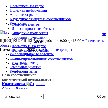
Посмотреть на карте
Полезная информация
Аналитика рынка
Клуб управляющих и собственников
Контакты
Офисные центры
Инвестиционные объекты
Складские комплексы
Торговые помещения
8(903)922-48-83
Время работы с 9:00 до 18:00
+ Разместить
Земельные участки
объект
Посмотреть на карте
Помогаем вам с 2008 года
Офисные центры
Полезная информация
Инвестиционные объекты
Аналитика рынка
Складские комплексы
Клуб управляющих и собственников
Торговые помещения
Контакты
Земельные участки
Конференц-залы
База собственников
коммерческой недвижимости
Красноярска
Абакан
Химки