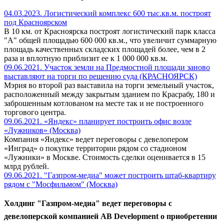
04.03.2023. Логистический комплекс 600 тыс.кв.м. построят
под Красноярском
В 10 км. от Красноярска построят логистический парк класса
"А" общей площадью 600 000 кв.м., что увеличит суммарную
площадь качественных складских площадей более, чем в 2
раза и вплотную приблизит ее к 1 000 000 кв.м.
09.06.2021. Участок земли на Предмостной площади заново
выставляют на торги по решению суда (КРАСНОЯРСК)
Мэрия во второй раз выставила на торги земельный участок,
расположенный между закрытым зданием по Красрабу, 180 и
заброшенным котлованом на месте так и не построенного
торгового центра.
09.06.2021. «Яндекс» планирует построить офис возле
«Лужников» (Москва)
Компания «Яндекс» ведет переговоры с девелопером
«Инград» о покупке территории рядом со стадионом
«Лужники» в Москве. Стоимость сделки оценивается в 15
млрд рублей.
09.06.2021. "Газпром-медиа" может построить штаб-квартиру
рядом с "Мосфильмом" (Москва)
Холдинг "Газпром-медиа" ведет переговоры с
девелоперской компанией AВ Development о приобретении