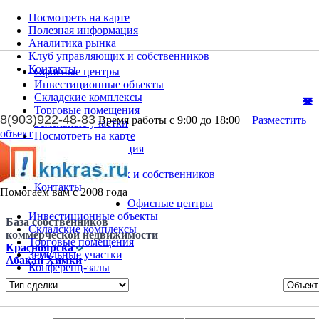
Посмотреть на карте
Полезная информация
Аналитика рынка
Клуб управляющих и собственников
Контакты
Офисные центры
Инвестиционные объекты
Складские комплексы
Торговые помещения
8(903)922-48-83
Время работы с 9:00 до 18:00
+ Разместить
Земельные участки
объект
Посмотреть на карте
Полезная информация
Аналитика рынка
Клуб управляющих и собственников
Контакты
Помогаем вам с 2008 года
Офисные центры
Инвестиционные объекты
База собственников
Складские комплексы
коммерческой недвижимости
Торговые помещения
Красноярска
Земельные участки
Абакан
Химки
Конференц-залы