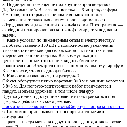
3. Подойдёт ли помещение под крупное производство?
Да, без сомнений. Высота до потолка — 9 метров, до ферм —
7 метров, что открывает широкие возможности для
размещения стеллажных систем, производственного
оборудования и даже линий с кран-балками. Пространство —
свободной планировки, легко трансформируется под ваши
задачи.
4. Какие условия по инженерным сетям и электричеству?
На объект заведено 150 кВт с возможностью увеличения —
этого достаточно как для складской логистики, так и для
энергоёмкого производства. Все коммуникации
централизованные: отопление, водоснабжение и
водоотведение. Электричество — по минимальному тарифу в
Красноярске, что выгодно для бизнеса.
5. Как организован доступ и разгрузка?
Объект оборудован пятью воротами 3×3 м и одними воротами
5,8×5 м. Для погрузо-разгрузочных работ предусмотрен
пандус. Подъезд удобный, в том числе для фур.
Круглосуточный доступ позволяет не подстраиваться под
график, а работать в своём режиме.
Посмотреть все вопросы и ответы
Свернуть вопросы и ответы
6. Где можно припарковать транспорт и личные авто
сотрудников?
Парковка предусмотрена с двух сторон здания, а также возле
ворот. Всего — около 10 машиномест, плюс возможность