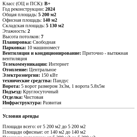
Класс (ОЦ и ПСК):
B+
Год реконструкции:
2024
Общая площадь:
5 200 м2
Офисная площадь:
140 м2
Складская площадь:
5 130 м2
Этажность:
2
Высота потолков:
7
Планировка:
Свободная
Парковка:
10 машиномест
Вентиляция и кондиционирование:
Приточно - вытяжная
вентиляция
Телекоммуникации:
Интернет
Отопление:
Центральное
Электроэнергия:
150 кВт
технические средства:
Пандус
Ворота:
5 ворот размером 3х3м, 1 ворота 5.8х5м
Подъезд:
Круглосуточный
Отделка:
Чистовая
Инфраструктура:
Развитая
Условия аренды
Площади всего:
от 5 200 м2 до 5 200 м2
Площади офисные:
от 140 м2 до 140 м2