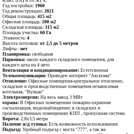
Класс (ОЦ и ПСК):
C
Год постройки:
1960
Год реконструкции:
2021
Общая площадь:
415 м2
Офисная площадь:
100 м2
Складская площадь:
315 м2
Площадь участка:
60 Га
Этажность:
4
Высота потолков:
от 2,5 до 5 метров
Лифты :
нет
Планировка:
свободная
Парковка:
около каждого складского помещения, для
каждого цеха на 4 авто
Вентиляция и кондиционирование:
Естетсвенная
Телекоммуникации:
Проведен интернет "Аксиома"
Отопление:
Офисные помещения-центральное отопление,
складские и производственные помещения независимая
котельная, "Вулкан"
Электроэнергия:
На весь завод 3 МВт
охрана:
В Офисных помещениях пожарно-охранная
сигнализация, видеонаблюдение; в складских и
производственных помещениях КПП , пропускная система
Ворота:
2,8х3,5 метра
Наличие ж/д тупика:
Есть возможность использования
Подъезд:
Удобный подъезд с моста "777", а так же