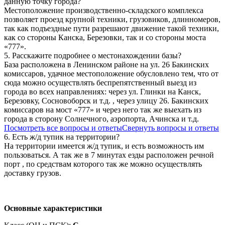
данную точку города?
Местоположение производственно-складского комплекса
позволяет проезд крупной техники, грузовиков, длинномеров,
так как подъездные пути разрешают движение такой техники,
как со стороны Канска, Березовки, так и со стороны моста
«777».
5. Расскажите подробнее о местонахождении базы?
База расположена в Ленинском районе на ул. 26 Бакинских
комиссаров, удачное местоположение обусловлено тем, что от
сюда можно осуществлять беспрепятственный выезд из
города во всех направлениях: через ул. Глинки на Канск,
Березовку, Сосновоборск и т.д. , через улицу 26. Бакинских
комиссаров на мост «777» и через него так же выехать из
города в сторону Солнечного, аэропорта, Ачинска и т.д.
Посмотреть все вопросы и ответы
Свернуть вопросы и ответы
6. Есть ж/д тупик на территории?
На территории имеется ж/д тупик, и есть возможность им
пользоваться. А так же в 7 минутах езды расположен речной
порт , по средствам которого так же можно осуществлять
доставку грузов.
Основные характеристики