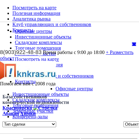
Посмотреть на карте
Полезная информация
Аналитика рынка
Клуб управляющих и собственников
Контакты
Офисные центры
Инвестиционные объекты
Складские комплексы
Торговые помещения
8(903)922-48-83
Время работы с 9:00 до 18:00
+ Разместить
Земельные участки
объект
Посмотреть на карте
Полезная информация
Аналитика рынка
Клуб управляющих и собственников
Контакты
Помогаем вам с 2008 года
Офисные центры
Инвестиционные объекты
База собственников
Складские комплексы
коммерческой недвижимости
Торговые помещения
Красноярска
Земельные участки
Абакан
Химки
Конференц-залы