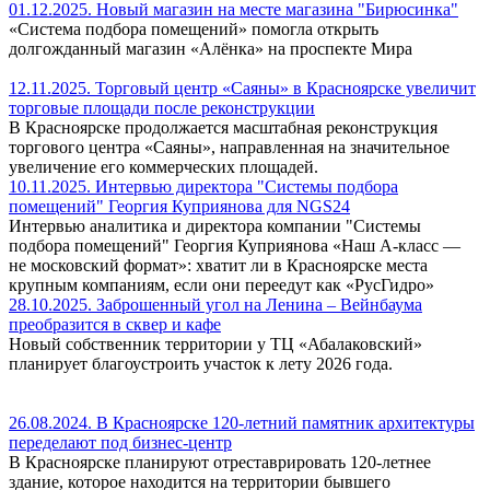
01.12.2025. Новый магазин на месте магазина "Бирюсинка"
«Система подбора помещений» помогла открыть
долгожданный магазин «Алёнка» на проспекте Мира
12.11.2025. Торговый центр «Саяны» в Красноярске увеличит
торговые площади после реконструкции
В Красноярске продолжается масштабная реконструкция
торгового центра «Саяны», направленная на значительное
увеличение его коммерческих площадей.
10.11.2025. Интервью директора "Системы подбора
помещений" Георгия Куприянова для NGS24
Интервью аналитика и директора компании "Системы
подбора помещений" Георгия Куприянова «Наш A-класс —
не московский формат»: хватит ли в Красноярске места
крупным компаниям, если они переедут как «РусГидро»
28.10.2025. Заброшенный угол на Ленина – Вейнбаума
преобразится в сквер и кафе
Новый собственник территории у ТЦ «Абалаковский»
планирует благоустроить участок к лету 2026 года.
26.08.2024. В Красноярске 120-летний памятник архитектуры
переделают под бизнес-центр
В Красноярске планируют отреставрировать 120-летнее
здание, которое находится на территории бывшего