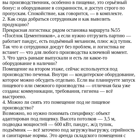
вы производственник, особенно в пищевке, это серьёзный
бонус: и оборудование в сохранности, и доступ строго по
пропускам. Спокойствие, как говорится, — в комплекте.
2. Как сюда добраться сотрудникам и как вывозить
продукцию?
Прекрасная логистика: рядом остановка маршрута №55
«Посёлок Цементников», а если нужно отгрузить партию —
работает пандус, есть подъёмный механизм, плюс ж/д тупик.
Так что и сотрудники доедут без проблем, и логистика не
встанет — что для любого производства ключевой момент.
3. Что здесь раньше выпускали и есть ли какое-то
оборудование в наличии?
Помещение на втором этаже, сейчас используется под
производство печенья. Внутри — кондитерское оборудование,
которое можно обсудить отдельно. Если вы планируете запуск
пищевого или смежного производства — отличная база уже
создана: коммуникации, требования, гигиена — всё
выстроено.
4. Можно ли снять это помещение под не пищевое
производство?
Возможно, но нужно понимать специфику: объект
адаптирован под пищевку. Высота потолков — 3,5 м,
подводка мощностей — 600 кВт, пандус, ж/д тупик,
подъёмник — всё заточено под загрузку/выгрузку, серийность
и санитарные нормы. Это аренда складского помещения с