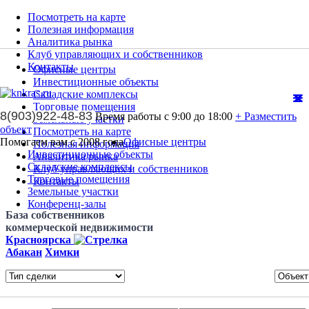
Посмотреть на карте
Полезная информация
Аналитика рынка
Клуб управляющих и собственников
Контакты
Офисные центры
Инвестиционные объекты
Складские комплексы
Торговые помещения
8(903)922-48-83
Время работы с 9:00 до 18:00
+ Разместить
Земельные участки
объект
Посмотреть на карте
Помогаем вам с 2008 года
Офисные центры
Полезная информация
Инвестиционные объекты
Аналитика рынка
Складские комплексы
Клуб управляющих и собственников
Торговые помещения
Контакты
Земельные участки
Конференц-залы
База собственников
коммерческой недвижимости
Красноярска
Абакан
Химки