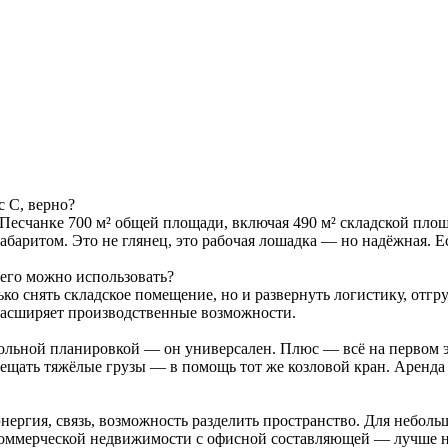
с C, верно?
Песчанке 700 м² общей площади, включая 490 м² складской площа
огабаритом. Это не глянец, это рабочая лошадка — но надёжная. 
 его можно использовать?
ко снять складское помещение, но и развернуть логистику, отгру
 расширяет производственные возможности.
гольной планировкой — он универсален. Плюс — всё на первом э
щать тяжёлые грузы — в помощь тот же козловой кран. Аренда с
энергия, связь, возможность разделить пространство. Для небол
 коммерческой недвижимости с офисной составляющей — лучше 