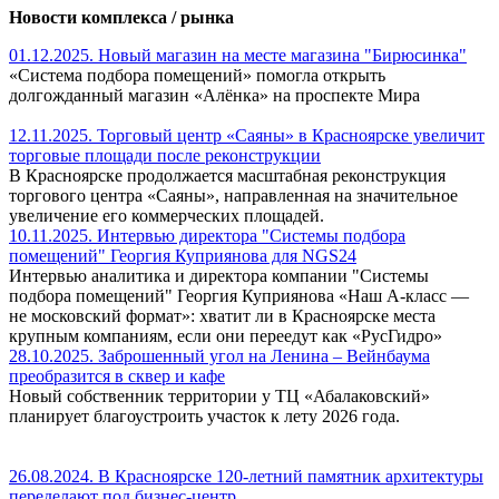
Новости комплекса / рынка
01.12.2025. Новый магазин на месте магазина "Бирюсинка"
«Система подбора помещений» помогла открыть
долгожданный магазин «Алёнка» на проспекте Мира
12.11.2025. Торговый центр «Саяны» в Красноярске увеличит
торговые площади после реконструкции
В Красноярске продолжается масштабная реконструкция
торгового центра «Саяны», направленная на значительное
увеличение его коммерческих площадей.
10.11.2025. Интервью директора "Системы подбора
помещений" Георгия Куприянова для NGS24
Интервью аналитика и директора компании "Системы
подбора помещений" Георгия Куприянова «Наш A-класс —
не московский формат»: хватит ли в Красноярске места
крупным компаниям, если они переедут как «РусГидро»
28.10.2025. Заброшенный угол на Ленина – Вейнбаума
преобразится в сквер и кафе
Новый собственник территории у ТЦ «Абалаковский»
планирует благоустроить участок к лету 2026 года.
26.08.2024. В Красноярске 120-летний памятник архитектуры
переделают под бизнес-центр