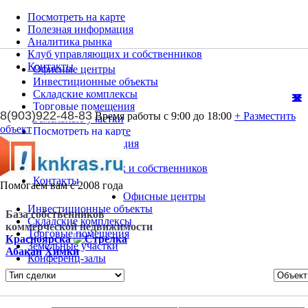
Посмотреть на карте
Полезная информация
Аналитика рынка
Клуб управляющих и собственников
Контакты
Офисные центры
Инвестиционные объекты
Складские комплексы
Торговые помещения
8(903)922-48-83
Время работы с 9:00 до 18:00
+ Разместить
Земельные участки
объект
Посмотреть на карте
Полезная информация
Аналитика рынка
Клуб управляющих и собственников
Контакты
Помогаем вам с 2008 года
Офисные центры
Инвестиционные объекты
База собственников
Складские комплексы
коммерческой недвижимости
Торговые помещения
Красноярска
Земельные участки
Абакан
Химки
Конференц-залы