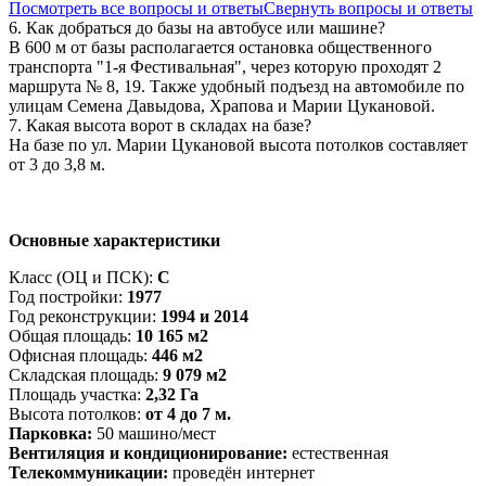
Посмотреть все вопросы и ответы
Свернуть вопросы и ответы
6. Как добраться до базы на автобусе или машине?
В 600 м от базы располагается остановка общественного
транспорта "1-я Фестивальная", через которую проходят 2
маршрута № 8, 19. Также удобный подъезд на автомобиле по
улицам Семена Давыдова, Храпова и Марии Цукановой.
7. Какая высота ворот в складах на базе?
На базе по ул. Марии Цукановой высота потолков составляет
от 3 до 3,8 м.
Основные характеристики
Класс (ОЦ и ПСК):
C
Год постройки:
1977
Год реконструкции:
1994 и 2014
Общая площадь:
10 165 м2
Офисная площадь:
446 м2
Складская площадь:
9 079 м2
Площадь участка:
2,32 Га
Высота потолков:
от 4 до 7 м.
Парковка:
50 машино/мест
Вентиляция и кондиционирование:
естественная
Телекоммуникации:
проведён интернет