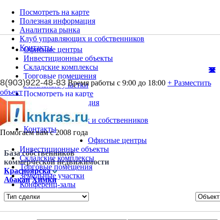
Посмотреть на карте
Полезная информация
Аналитика рынка
Клуб управляющих и собственников
Контакты
Офисные центры
Инвестиционные объекты
Складские комплексы
Торговые помещения
8(903)922-48-83
Время работы с 9:00 до 18:00
+ Разместить
Земельные участки
объект
Посмотреть на карте
Полезная информация
Аналитика рынка
Клуб управляющих и собственников
Контакты
Помогаем вам с 2008 года
Офисные центры
Инвестиционные объекты
База собственников
Складские комплексы
коммерческой недвижимости
Торговые помещения
Красноярска
Земельные участки
Абакан
Химки
Конференц-залы