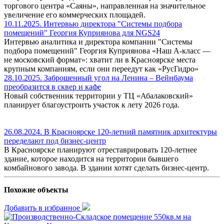
торгового центра «Саяны», направленная на значительное
увеличение его коммерческих площадей.
10.11.2025. Интервью директора "Системы подбора
помещений" Георгия Куприянова для NGS24
Интервью аналитика и директора компании "Системы
подбора помещений" Георгия Куприянова «Наш A-класс —
не московский формат»: хватит ли в Красноярске места
крупным компаниям, если они переедут как «РусГидро»
28.10.2025. Заброшенный угол на Ленина – Вейнбаума
преобразится в сквер и кафе
Новый собственник территории у ТЦ «Абалаковский»
планирует благоустроить участок к лету 2026 года.
26.08.2024. В Красноярске 120-летний памятник архитектуры
переделают под бизнес-центр
В Красноярске планируют отреставрировать 120-летнее
здание, которое находится на территории бывшего
комбайнового завода. В здании хотят сделать бизнес-центр.
Похожие объекты
Добавить в избранное