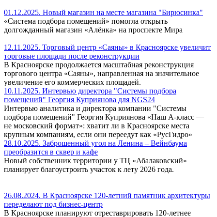
01.12.2025. Новый магазин на месте магазина "Бирюсинка"
«Система подбора помещений» помогла открыть
долгожданный магазин «Алёнка» на проспекте Мира
12.11.2025. Торговый центр «Саяны» в Красноярске увеличит
торговые площади после реконструкции
В Красноярске продолжается масштабная реконструкция
торгового центра «Саяны», направленная на значительное
увеличение его коммерческих площадей.
10.11.2025. Интервью директора "Системы подбора
помещений" Георгия Куприянова для NGS24
Интервью аналитика и директора компании "Системы
подбора помещений" Георгия Куприянова «Наш A-класс —
не московский формат»: хватит ли в Красноярске места
крупным компаниям, если они переедут как «РусГидро»
28.10.2025. Заброшенный угол на Ленина – Вейнбаума
преобразится в сквер и кафе
Новый собственник территории у ТЦ «Абалаковский»
планирует благоустроить участок к лету 2026 года.
26.08.2024. В Красноярске 120-летний памятник архитектуры
переделают под бизнес-центр
В Красноярске планируют отреставрировать 120-летнее