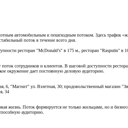
лотным автомобильным и пешеходным потоком. Здесь трафик «жи
стабильный поток в течение всего дня.
пности ресторан "McDonald’s" в 175 м., ресторан "Rasputin" в 
оток сотрудников и клиентов. В шаговой доступности рестораны
акое окружение дает постоянную деловую аудиторию.
, 6, "Магнит" ул. Взлетная, 30; продовольственный магазин "Зве
я, 34
вая жизнь. Поток формируется не только жильцами, но и бизнес
еспособную аудиторию.