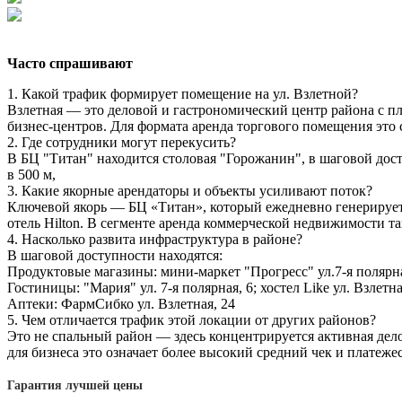
Часто спрашивают
1. Какой трафик формирует помещение на ул. Взлетной?
Взлетная — это деловой и гастрономический центр района с п
бизнес-центров. Для формата аренда торгового помещения это 
2. Где сотрудники могут перекусить?
В БЦ "Титан" находится столовая "Горожанин", в шаговой досту
в 500 м,
3. Какие якорные арендаторы и объекты усиливают поток?
Ключевой якорь — БЦ «Титан», который ежедневно генерирует п
отель Hilton. В сегменте аренда коммерческой недвижимости т
4. Насколько развита инфраструктура в районе?
В шаговой доступности находятся:
Продуктовые магазины: мини-маркет "Прогресс" ул.7-я полярная
Гостиницы: "Мария" ул. 7-я полярная, 6; хостел Like ул. Взлетна
Аптеки: ФармСибко ул. Взлетная, 24
5. Чем отличается трафик этой локации от других районов?
Это не спальный район — здесь концентрируется активная дело
для бизнеса это означает более высокий средний чек и платеж
Гарантия лучшей цены