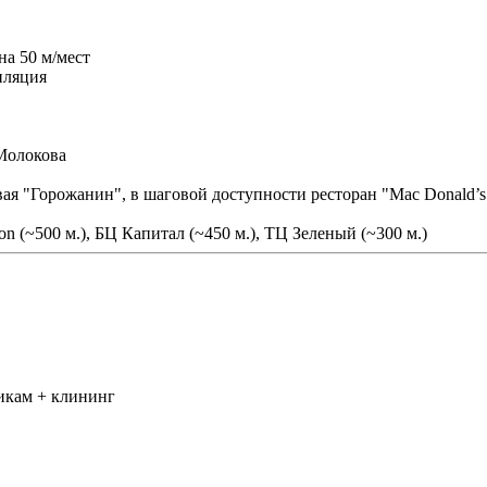
на 50 м/мест
иляция
 Молокова
ая "Горожанин", в шаговой доступности ресторан "Mac Donald’s" (
on (~500 м.), БЦ Капитал (~450 м.), ТЦ Зеленый (~300 м.)
икам + клининг