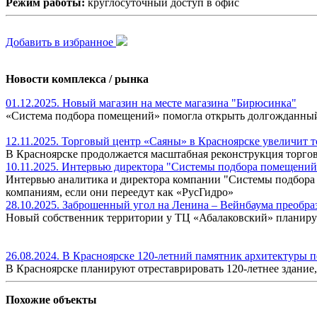
Режим работы:
круглосуточный доступ в офис
Добавить в избранное
Новости комплекса / рынка
01.12.2025. Новый магазин на месте магазина "Бирюсинка"
«Система подбора помещений» помогла открыть долгожданный
12.11.2025. Торговый центр «Саяны» в Красноярске увеличит 
В Красноярске продолжается масштабная реконструкция торгов
10.11.2025. Интервью директора "Системы подбора помещени
Интервью аналитика и директора компании "Системы подбора 
компаниям, если они переедут как «РусГидро»
28.10.2025. Заброшенный угол на Ленина – Вейнбаума преобраз
Новый собственник территории у ТЦ «Абалаковский» планирует
26.08.2024. В Красноярске 120-летний памятник архитектуры 
В Красноярске планируют отреставрировать 120-летнее здание,
Похожие объекты