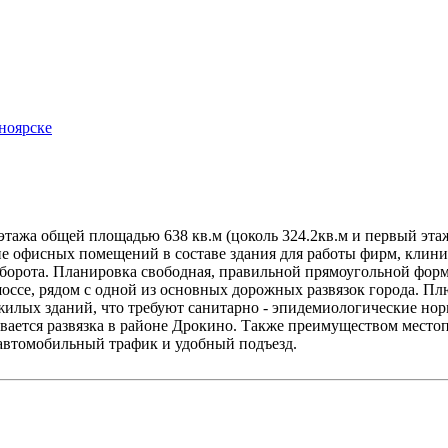
тажа общей площадью 638 кв.м (цоколь 324.2кв.м и первый этаж 
е офисных помещений в составе здания для работы фирм, клиник
борота. Планировка свободная, правильной прямоугольной формы,
шоссе, рядом с одной из основных дорожных развязок города. П
от жилых зданий, что требуют санитарно - эпидемиологические 
ивается развязка в районе Дрокино. Также преимуществом место
автомобильный трафик и удобный подъезд.