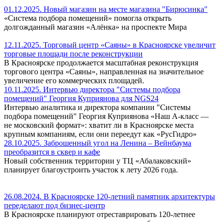
01.12.2025. Новый магазин на месте магазина "Бирюсинка"
«Система подбора помещений» помогла открыть
долгожданный магазин «Алёнка» на проспекте Мира
12.11.2025. Торговый центр «Саяны» в Красноярске увеличит
торговые площади после реконструкции
В Красноярске продолжается масштабная реконструкция
торгового центра «Саяны», направленная на значительное
увеличение его коммерческих площадей.
10.11.2025. Интервью директора "Системы подбора
помещений" Георгия Куприянова для NGS24
Интервью аналитика и директора компании "Системы
подбора помещений" Георгия Куприянова «Наш A-класс —
не московский формат»: хватит ли в Красноярске места
крупным компаниям, если они переедут как «РусГидро»
28.10.2025. Заброшенный угол на Ленина – Вейнбаума
преобразится в сквер и кафе
Новый собственник территории у ТЦ «Абалаковский»
планирует благоустроить участок к лету 2026 года.
26.08.2024. В Красноярске 120-летний памятник архитектуры
переделают под бизнес-центр
В Красноярске планируют отреставрировать 120-летнее