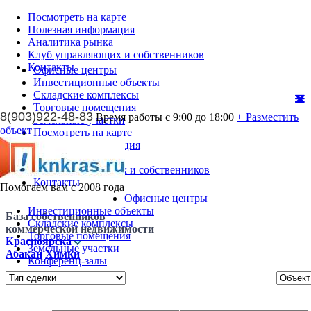
Посмотреть на карте
Полезная информация
Аналитика рынка
Клуб управляющих и собственников
Контакты
Офисные центры
Инвестиционные объекты
Складские комплексы
Торговые помещения
8(903)922-48-83
Время работы с 9:00 до 18:00
+ Разместить
Земельные участки
объект
Посмотреть на карте
Полезная информация
Аналитика рынка
Клуб управляющих и собственников
Контакты
Помогаем вам с 2008 года
Офисные центры
Инвестиционные объекты
База собственников
Складские комплексы
коммерческой недвижимости
Торговые помещения
Красноярска
Земельные участки
Абакан
Химки
Конференц-залы