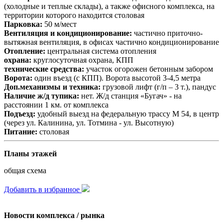
(холодные и теплые склады), а также офисного комплекса, на
территории которого находится столовая
Парковка:
50 м/мест
Вентиляция и кондиционирование:
частично приточно-
вытяжная вентиляция, в офисах частично кондиционирование
Отопление:
центральная система отопления
охрана:
круглосуточная охрана, КПП
технические средства:
участок огорожен бетонным забором
Ворота:
один въезд (с КПП). Ворота высотой 3-4,5 метра
Доп.механизмы и техника:
грузовой лифт (г/п – 3 т.), пандус
Наличие ж/д тупика:
нет. Ж/д станция «Бугач» - на
расстоянии 1 км. от комплекса
Подъезд:
удобный выезд на федеральную трассу М 54, в центр
(через ул. Калинина, ул. Тотмина - ул. Высотную)
Питание:
столовая
Планы этажей
общая схема
Добавить в избранное
Новости комплекса / рынка