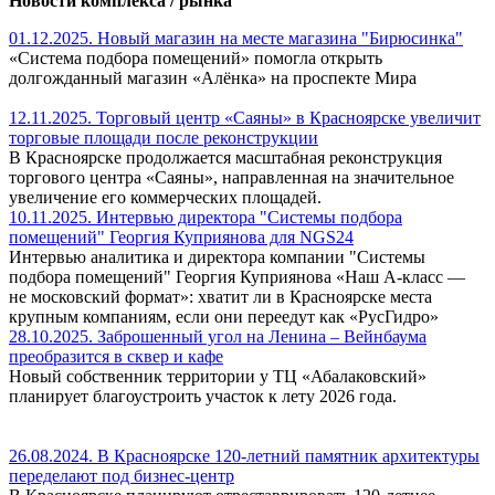
Новости комплекса / рынка
01.12.2025. Новый магазин на месте магазина "Бирюсинка"
«Система подбора помещений» помогла открыть
долгожданный магазин «Алёнка» на проспекте Мира
12.11.2025. Торговый центр «Саяны» в Красноярске увеличит
торговые площади после реконструкции
В Красноярске продолжается масштабная реконструкция
торгового центра «Саяны», направленная на значительное
увеличение его коммерческих площадей.
10.11.2025. Интервью директора "Системы подбора
помещений" Георгия Куприянова для NGS24
Интервью аналитика и директора компании "Системы
подбора помещений" Георгия Куприянова «Наш A-класс —
не московский формат»: хватит ли в Красноярске места
крупным компаниям, если они переедут как «РусГидро»
28.10.2025. Заброшенный угол на Ленина – Вейнбаума
преобразится в сквер и кафе
Новый собственник территории у ТЦ «Абалаковский»
планирует благоустроить участок к лету 2026 года.
26.08.2024. В Красноярске 120-летний памятник архитектуры
переделают под бизнес-центр