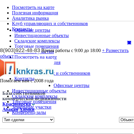
Посмотреть на карте
Полезная информация
Аналитика рынка
Клуб управляющих и собственников
Контакты
Офисные центры
Инвестиционные объекты
Складские комплексы
Торговые помещения
8(903)922-48-83
Время работы с 9:00 до 18:00
+ Разместить
Земельные участки
объект
Посмотреть на карте
Полезная информация
Аналитика рынка
Клуб управляющих и собственников
Контакты
Помогаем вам с 2008 года
Офисные центры
Инвестиционные объекты
База собственников
Складские комплексы
коммерческой недвижимости
Торговые помещения
Красноярска
Земельные участки
Абакан
Химки
Конференц-залы