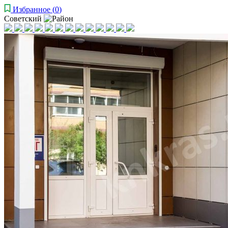
Избранное
(
0
)
Советский