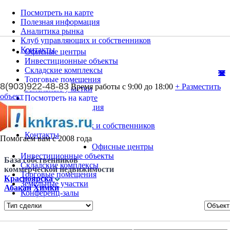
Посмотреть на карте
Полезная информация
Аналитика рынка
Клуб управляющих и собственников
Контакты
Офисные центры
Инвестиционные объекты
Складские комплексы
Торговые помещения
8(903)922-48-83
Время работы с 9:00 до 18:00
+ Разместить
Земельные участки
объект
Посмотреть на карте
Полезная информация
Аналитика рынка
Клуб управляющих и собственников
Контакты
Помогаем вам с 2008 года
Офисные центры
Инвестиционные объекты
База собственников
Складские комплексы
коммерческой недвижимости
Торговые помещения
Красноярска
Земельные участки
Абакан
Химки
Конференц-залы