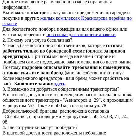
Данное помещение размещено в разделе справочная
информация.
Вы можете посмотреть актуальные предложения по аренде и
покупке в других
жилых комплексах Красноярска перейдя по
ссылке
Для бесплатного подбора помещения для вашего офиса или
магазина, перейдите
по ссылке для заполнения заявки
2. Почему эта услуга бесплатная?
У нас в базе достаточно собственников, которые
готовы
работать только по брокерской схеме (оплата за привод
арендатора)
. При этом мы всегда на вашей стороне и
подбираем самые подходящие вам помещения со всего рынка.
Поэтому
подробно описывайте требования к помещению,
а также укажите ваш бренд
(многие собственники ищут
более надежного арендатора - ваш бренд может сработать на
вас).
Заполните заявку
здесь
3. Возможно ли добраться общественным транспортом?
В шаговой доступности от помещения расположена остановка
общественного транспорта - "Авиаторов д. 29", с проходящим
маршрутом №7. Также в 500 м., со стороны ул. 78
Добровольческой бригады, расположена остановка
"Сбербанк", с проходящими маршрутами - 50, 53, 63, 71, 74,
98.
4. Где сотрудники могут пообедать?
В шаговой доступности расположены небольшие